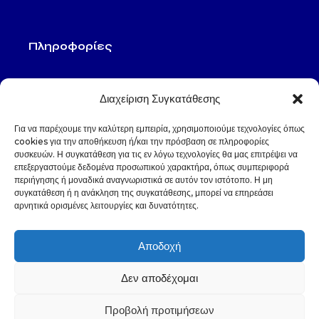
Πληροφορίες
SBS Shipping Ltd.
Διαχείριση Συγκατάθεσης
Κεντρικά γραφεία:
Ολύμπου (2η οδό)
Για να παρέχουμε την καλύτερη εμπειρία, χρησιμοποιούμε τεχνολογίες όπως
57009 Καλοχώρι Θεσσαλονίκης,
cookies για την αποθήκευση ή/και την πρόσβαση σε πληροφορίες
Ελλάδα
συσκευών. Η συγκατάθεση για τις εν λόγω τεχνολογίες θα μας επιτρέψει να
επεξεργαστούμε δεδομένα προσωπικού χαρακτήρα, όπως συμπεριφορά
Τηλέφωνο: +30 2310 523 116
περιήγησης ή μοναδικά αναγνωριστικά σε αυτόν τον ιστότοπο. Η μη
συγκατάθεση ή η ανάκληση της συγκατάθεσης, μπορεί να επηρεάσει
αρνητικά ορισμένες λειτουργίες και δυνατότητες.
Αποδοχή
Δεν αποδέχομαι
Προβολή προτιμήσεων
© 2024 sbsshipping.gr